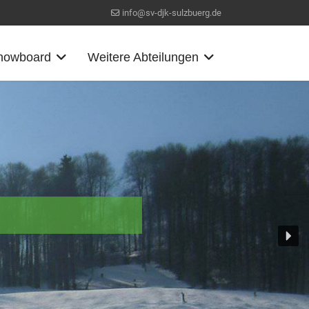
info@sv-djk-sulzbuerg.de
Snowboard
Weitere Abteilungen