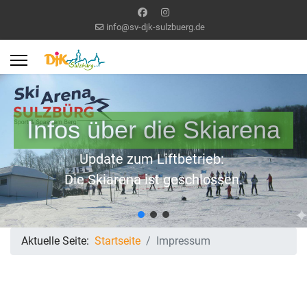
info@sv-djk-sulzbuerg.de
Infos über die Skiarena
Update zum Liftbetrieb:
Die Skiarena ist geschlossen.
Aktuelle Seite:
Startseite
Impressum