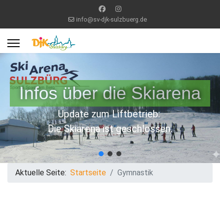
info@sv-djk-sulzbuerg.de
Infos über die Skiarena
Update zum Liftbetrieb:
Die Skiarena ist geschlossen.
Aktuelle Seite:
Startseite
Gymnastik